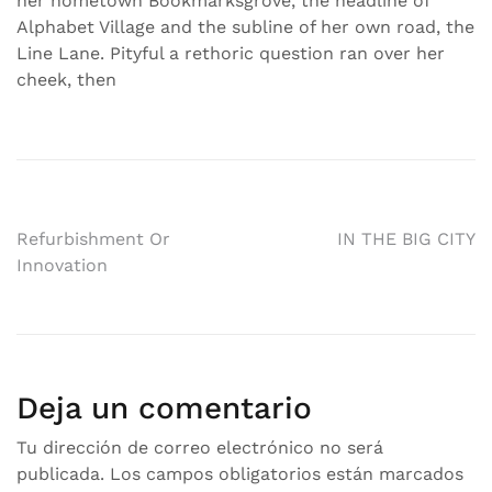
her hometown Bookmarksgrove, the headline of
Alphabet Village and the subline of her own road, the
Line Lane. Pityful a rethoric question ran over her
cheek, then
Navegación
Refurbishment Or
IN THE BIG CITY
Innovation
de
entradas
Deja un comentario
Tu dirección de correo electrónico no será
publicada.
Los campos obligatorios están marcados